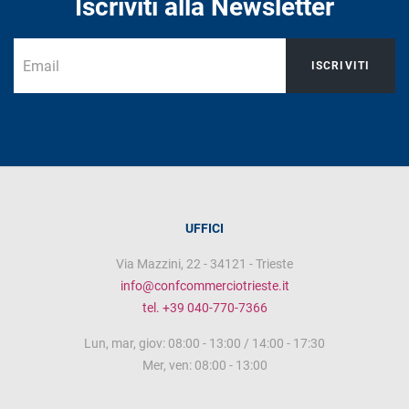
Iscriviti alla Newsletter
ISCRIVITI
UFFICI
Via Mazzini, 22 - 34121 - Trieste
info@confcommerciotrieste.it
tel. +39 040-770-7366
Lun, mar, giov: 08:00 - 13:00 / 14:00 - 17:30
Mer, ven: 08:00 - 13:00