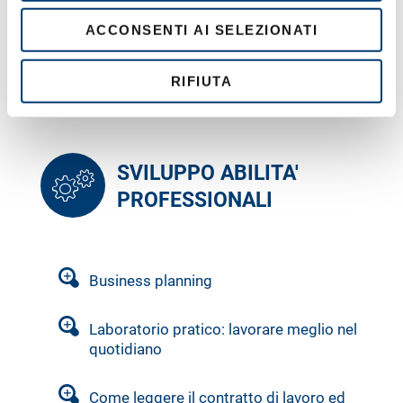
trattamento e le misure di sicurezza
e
ACCONSENTI AI SELEZIONATI
n
s
Cyber sicurezza: creare il firewall umano
a difesa dei dati aziendali e personali
o
RIFIUTA
SVILUPPO ABILITA'
PROFESSIONALI
Business planning
Laboratorio pratico: lavorare meglio nel
quotidiano
Come leggere il contratto di lavoro ed