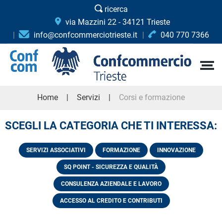
ricerca
via Mazzini 22 - 34121 Trieste
info@confcommerciotrieste.it
040 770 7366
Home
Servizi
Corsi e formazione
SCEGLI LA CATEGORIA CHE TI INTERESSA:
SERVIZI ASSOCIATIVI
FORMAZIONE
INNOVAZIONE
SQ POINT - SICUREZZA E QUALITÀ
CONSULENZA AZIENDALE E LAVORO
ACCESSO AL CREDITO E CONTRIBUTI