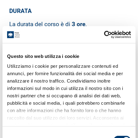
DURATA
La durata del corso è di
3 ore
.
FREQUENZA
Questo sito web utilizza i cookie
La frequenza necessaria per il rilascio
Utilizziamo i cookie per personalizzare contenuti ed
annunci, per fornire funzionalità dei social media e per
dell’attestato è del
90%
delle ore di
analizzare il nostro traffico. Condividiamo inoltre
informazioni sul modo in cui utilizza il nostro sito con i
formazione previste.
nostri partner che si occupano di analisi dei dati web,
pubblicità e social media, i quali potrebbero combinarle
con altre informazioni che ha fornito loro o che hanno
MODALITA'
raccolto dal suo utilizzo dei loro servizi. Acconsenta ai
nostri cookie se continua ad utilizzare il nostro sito web.
Al fine di verificare le conoscenze apprese, i
S