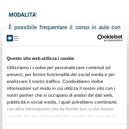
MODALITA'
È possibile frequentare il corso in aula con
lezione frontale oppure direttamente in
impresa.
Questo sito web utilizza i cookie
Al fine di verificare le conoscenze apprese, i
Utilizziamo i cookie per personalizzare contenuti ed
annunci, per fornire funzionalità dei social media e per
partecipanti del corso verranno sottoposti ad
analizzare il nostro traffico. Condividiamo inoltre
informazioni sul modo in cui utilizza il nostro sito con i
un
test di apprendimento
a risposta multipla
nostri partner che si occupano di analisi dei dati web,
e ad una prova pratica.
pubblicità e social media, i quali potrebbero combinarle
con altre informazioni che ha fornito loro o che hanno
raccolto dal suo utilizzo dei loro servizi. Acconsenta ai
nostri cookie se continua ad utilizzare il nostro sito web.
ATTESTATO