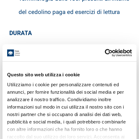
del cedolino paga ed esercizi di lettura
DURATA
La durata del corso è di
8 ore
.
Questo sito web utilizza i cookie
FREQUENZA
Utilizziamo i cookie per personalizzare contenuti ed
annunci, per fornire funzionalità dei social media e per
analizzare il nostro traffico. Condividiamo inoltre
informazioni sul modo in cui utilizza il nostro sito con i
La frequenza necessaria per il rilascio
nostri partner che si occupano di analisi dei dati web,
dell’attestato è del
70%
delle ore di
pubblicità e social media, i quali potrebbero combinarle
con altre informazioni che ha fornito loro o che hanno
formazione previste.
raccolto dal suo utilizzo dei loro servizi. Acconsenta ai