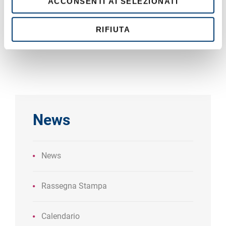
ACCONSENTI AI SELEZIONATI
n
s
o
RIFIUTA
News
News
Rassegna Stampa
Calendario