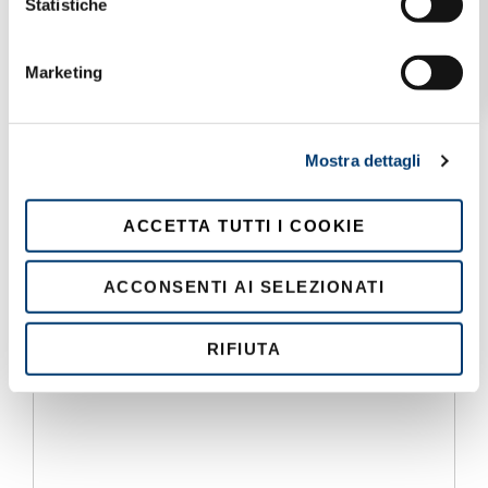
o
Statistiche
n
e
Marketing
d
e
l
Mostra dettagli
c
o
n
ACCETTA TUTTI I COOKIE
s
e
ACCONSENTI AI SELEZIONATI
n
s
o
RIFIUTA