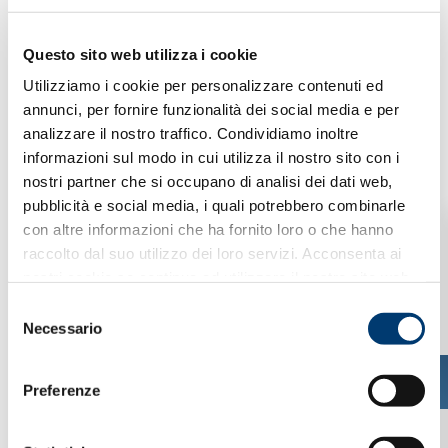
Questo sito web utilizza i cookie
Utilizziamo i cookie per personalizzare contenuti ed
annunci, per fornire funzionalità dei social media e per
analizzare il nostro traffico. Condividiamo inoltre
informazioni sul modo in cui utilizza il nostro sito con i
nostri partner che si occupano di analisi dei dati web,
pubblicità e social media, i quali potrebbero combinarle
con altre informazioni che ha fornito loro o che hanno
raccolto dal suo utilizzo dei loro servizi. Acconsenta ai
nostri cookie se continua ad utilizzare il nostro sito web.
S
Necessario
e
l
e
Preferenze
z
i