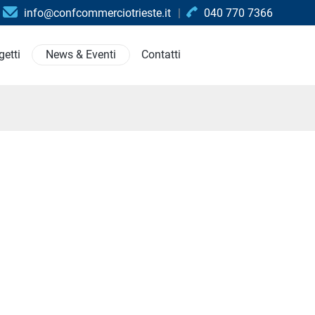
info@confcommerciotrieste.it
040 770 7366
getti
News & Eventi
Contatti