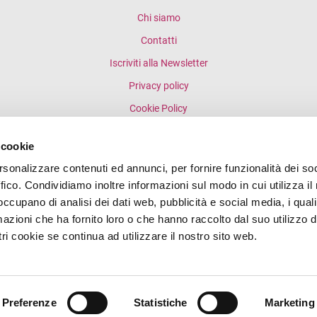
Chi siamo
Contatti
Iscriviti alla Newsletter
Privacy policy
Cookie Policy
MODELLO DI ORGANIZZAZIONE, GESTIONE E
 cookie
CONTROLLO - D.LGS. 231/01 TERZIARIA VENEZIA
GIULIA SRL
rsonalizzare contenuti ed annunci, per fornire funzionalità dei so
ffico. Condividiamo inoltre informazioni sul modo in cui utilizza il 
 occupano di analisi dei dati web, pubblicità e social media, i qual
azioni che ha fornito loro o che hanno raccolto dal suo utilizzo d
ri cookie se continua ad utilizzare il nostro sito web.
© 2026 Confcommercio Imprese per l’Italia di Trieste. All rights reserved.
- 34121 - Trieste | C.F. 80014390324 |
info@confcommerciotrieste.it
|
+39
Preferenze
Statistiche
Marketing
Strategy & Web development: EXE Advisor