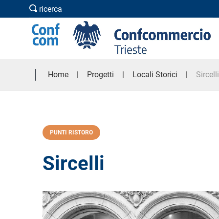
ricerca
Home
Progetti
Locali Storici
Sircelli
PUNTI RISTORO
Sircelli