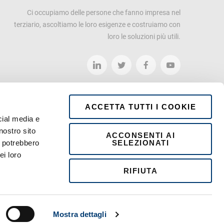
Ci occupiamo delle persone che fanno impresa nel
terziario, ascoltiamo le loro esigenze e costruiamo con
loro le soluzioni più utili.
ACCETTA TUTTI I COOKIE
cial media e
nostro sito
ACCONSENTI AI
SELEZIONATI
i potrebbero
ei loro
RIFIUTA
 040-770-7366
Mostra dettagli