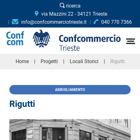
ricerca
via Mazzini 22 - 34121 Trieste
info@confcommerciotrieste.it
040 770 7366
Home
Progetti
Locali Storici
Rigutti
ABBIGLIAMENTO
Rigutti