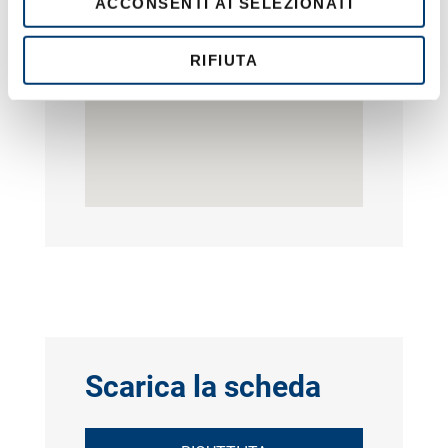
ACCONSENTI AI SELEZIONATI
n
s
o
RIFIUTA
Scarica la scheda