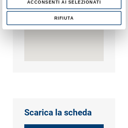
ACCONSENTI AI SELEZIONATI
n
s
o
RIFIUTA
Scarica la scheda