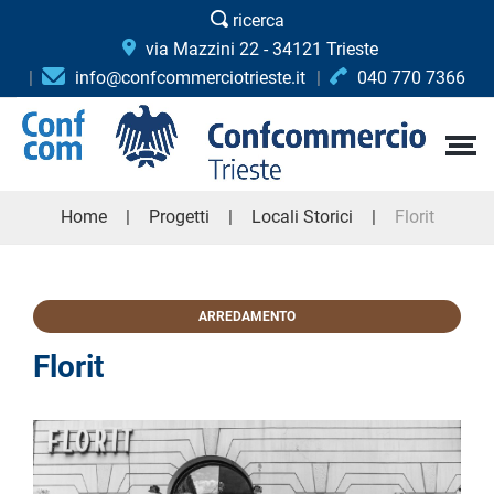
ricerca
via Mazzini 22 - 34121 Trieste
info@confcommerciotrieste.it
040 770 7366
Home
Progetti
Locali Storici
Florit
ARREDAMENTO
Florit