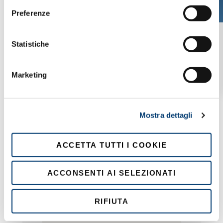
e
Preferenze
z
i
o
Statistiche
n
e
Dove siamo
Marketing
d
e
l
Mostra dettagli
c
o
n
ACCETTA TUTTI I COOKIE
s
e
ACCONSENTI AI SELEZIONATI
n
s
o
RIFIUTA