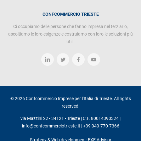
CONFCOMMERCIO TRIESTE
Ci occupiamo delle persone che fanno impresa nel terziario,
ascoltiamo le loro esigenze e costruiamo con loro le soluzioni più
utili.
© 2026 Confcommercio Imprese per l’Italia di Trieste. All rights
reserved.
via Mazzini 22 - 34121 - Trieste | C.F. 80014390324 |
info@confcommerciotrieste.it
|
+39 040-770-7366
Strategy & Web development: EXE Advisor