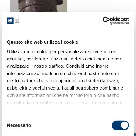
Questo sito web utilizza i cookie
Utilizziamo i cookie per personalizzare contenuti ed
annunci, per fornire funzionalità dei social media e per
analizzare il nostro traffico. Condividiamo inoltre
Contatti
informazioni sul modo in cui utilizza il nostro sito con i
nostri partner che si occupano di analisi dei dati web,
pubblicità e social media, i quali potrebbero combinarle
Indirizzo:
con altre informazioni che ha fornito loro o che hanno
Viale XX Settembre, 4 - 34125 Trieste
raccolto dal suo utilizzo dei loro servizi. Acconsenta ai
nostri cookie se continua ad utilizzare il nostro sito web.
Telefono:
S
(+39) 040 371377
Necessario
e
l