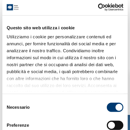
News
Rassegna Stampa
Questo sito web utilizza i cookie
Utilizziamo i cookie per personalizzare contenuti ed
Calendario
annunci, per fornire funzionalità dei social media e per
analizzare il nostro traffico. Condividiamo inoltre
informazioni sul modo in cui utilizza il nostro sito con i
nostri partner che si occupano di analisi dei dati web,
pubblicità e social media, i quali potrebbero combinarle
con altre informazioni che ha fornito loro o che hanno
raccolto dal suo utilizzo dei loro servizi. Acconsenta ai
nostri cookie se continua ad utilizzare il nostro sito web.
S
Necessario
e
l
e
Preferenze
z