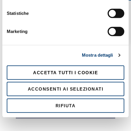
i
o
Statistiche
n
e
Marketing
d
e
l
Mostra dettagli
c
o
n
ACCETTA TUTTI I COOKIE
s
e
ACCONSENTI AI SELEZIONATI
n
s
o
RIFIUTA