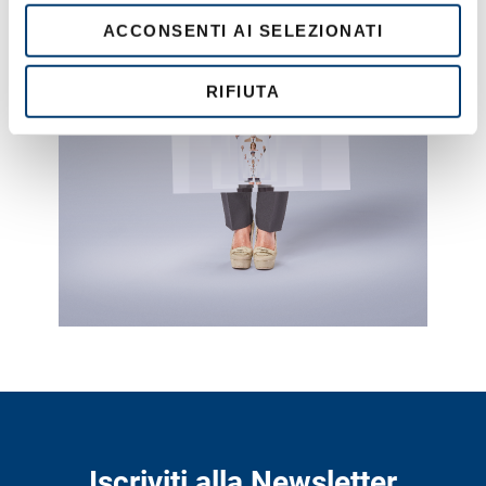
e
ACCONSENTI AI SELEZIONATI
n
s
o
RIFIUTA
Iscriviti alla Newsletter