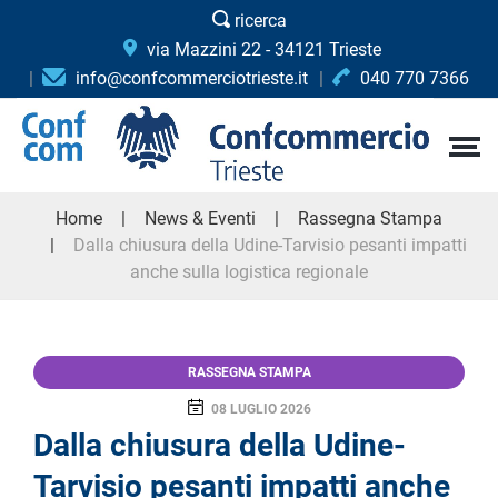
ricerca
via Mazzini 22 - 34121 Trieste
info@confcommerciotrieste.it
040 770 7366
Home
News & Eventi
Rassegna Stampa
Dalla chiusura della Udine-Tarvisio pesanti impatti
anche sulla logistica regionale
RASSEGNA STAMPA
08 LUGLIO 2026
Dalla chiusura della Udine-
Tarvisio pesanti impatti anche