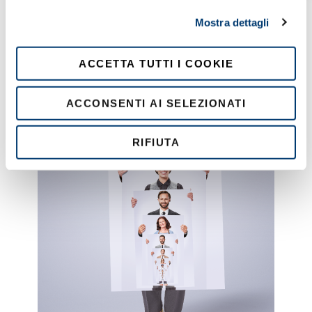
l
Mostra dettagli
c
o
n
ACCETTA TUTTI I COOKIE
s
e
ACCONSENTI AI SELEZIONATI
n
s
o
RIFIUTA