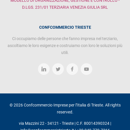
MODELLO DI ORGANIZZAZIONE, GESTIONE E CONTROLLO -
D.LGS. 231/01 TERZIARIA VENEZIA GIULIA SRL
CONFCOMMERCIO TRIESTE
Ci occupiamo delle persone che fanno impresa nel terziario,
ascoltiamo le loro esigenze e costruiamo con loro le soluzioni più
utili.
© 2026 Confcommercio Imprese per l’Italia di Trieste. All rights
reserved.
via Mazzini 22 - 34121 - Trieste | C.F. 80014390324 |