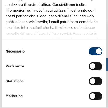
analizzare il nostro traffico. Condividiamo inoltre
informazioni sul modo in cui utilizza il nostro sito con i
nostri partner che si occupano di analisi dei dati web,
News & Eventi
pubblicità e social media, i quali potrebbero combinarle
con altre informazioni che ha fornito loro o che hanno
raccolto dal suo utilizzo dei loro servizi. Acconsenta ai
News
nostri cookie se continua ad utilizzare il nostro sito web.
S
Rassegna Stampa
Necessario
e
l
e
Calendario
Preferenze
z
i
o
Statistiche
n
e
Marketing
d
e