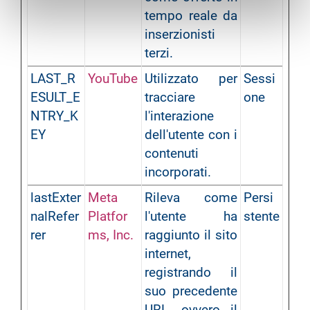
tempo reale da
inserzionisti
terzi.
LAST_R
YouTube
Utilizzato per
Sessi
ESULT_E
tracciare
one
NTRY_K
l'interazione
EY
dell'utente con i
contenuti
incorporati.
lastExter
Meta
Rileva come
Persi
nalRefer
Platfor
l'utente ha
stente
rer
ms, Inc.
raggiunto il sito
internet,
registrando il
suo precedente
URL, ovvero il