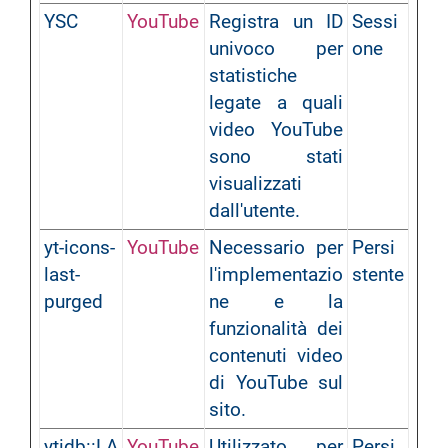
YSC
YouTube
Registra un ID
Sessi
univoco per
one
statistiche
legate a quali
video YouTube
sono stati
visualizzati
dall'utente.
yt-icons-
YouTube
Necessario per
Persi
last-
l'implementazio
stente
purged
ne e la
funzionalità dei
contenuti video
di YouTube sul
sito.
ytidb::LA
YouTube
Utilizzato per
Persi