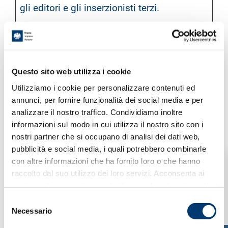
gli editori e gli inserzionisti terzi.
Durat
a
massi
Fornitor
Nome
Scopo
ma di
e
Questo sito web utilizza i cookie
archi
viazio
Utilizziamo i cookie per personalizzare contenuti ed
ne
annunci, per fornire funzionalità dei social media e per
__Secur
YouTube
Utilizzato per
180
analizzare il nostro traffico. Condividiamo inoltre
e-
tracciare
giorni
informazioni sul modo in cui utilizza il nostro sito con i
ROLLOU
l'interazione
nostri partner che si occupano di analisi dei dati web,
pubblicità e social media, i quali potrebbero combinarle
T_TOKE
dell'utente con i
con altre informazioni che ha fornito loro o che hanno
N
contenuti
raccolto dal suo utilizzo dei loro servizi. Acconsenta ai
incorporati.
nostri cookie se continua ad utilizzare il nostro sito web.
__Secur
YouTube
Memorizza le
Sessi
S
e-YEC
preferenze del
one
Necessario
e
lettore video
l