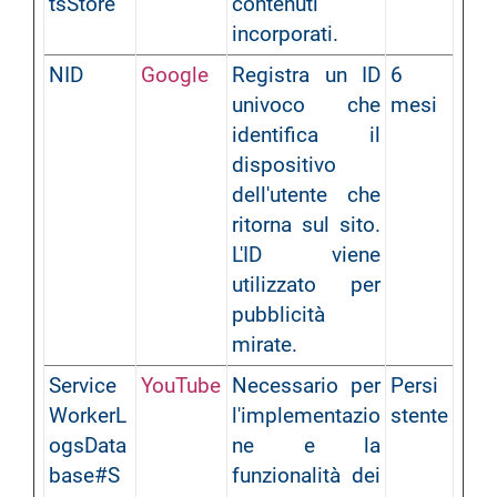
tsStore
contenuti
incorporati.
NID
Google
Registra un ID
6
univoco che
mesi
identifica il
dispositivo
dell'utente che
ritorna sul sito.
L'ID viene
utilizzato per
pubblicità
mirate.
Service
YouTube
Necessario per
Persi
WorkerL
l'implementazio
stente
ogsData
ne e la
base#S
funzionalità dei