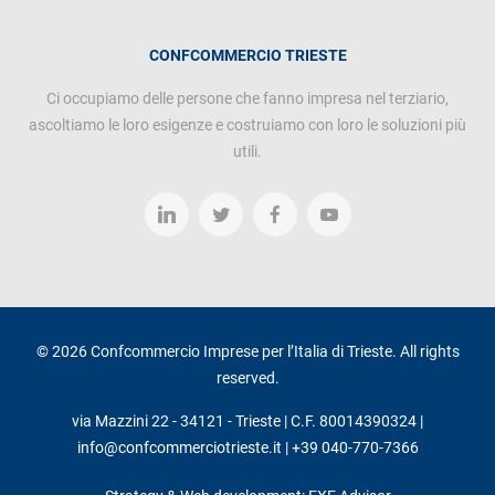
CONFCOMMERCIO TRIESTE
Ci occupiamo delle persone che fanno impresa nel terziario,
ascoltiamo le loro esigenze e costruiamo con loro le soluzioni più
utili.
© 2026 Confcommercio Imprese per l’Italia di Trieste. All rights
reserved.
via Mazzini 22 - 34121 - Trieste | C.F. 80014390324 |
info@confcommerciotrieste.it
|
+39 040-770-7366