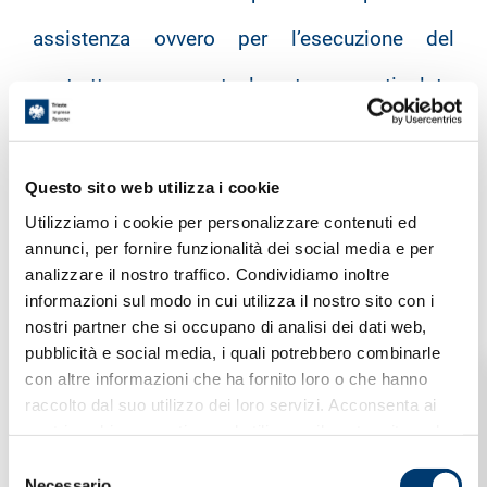
assistenza ovvero per l’esecuzione del
contratto eventualmente stipulato
successivamente.
Questo sito web utilizza i cookie
Tali soggetti opereranno in qualità di Titolari
Utilizziamo i cookie per personalizzare contenuti ed
autonomi, o saranno designati come
annunci, per fornire funzionalità dei social media e per
analizzare il nostro traffico. Condividiamo inoltre
Responsabili del trattamento con apposito
informazioni sul modo in cui utilizza il nostro sito con i
nostri partner che si occupano di analisi dei dati web,
contratto o atto giuridico.
pubblicità e social media, i quali potrebbero combinarle
con altre informazioni che ha fornito loro o che hanno
Potranno poi accedere ai dati i soggetti ai
raccolto dal suo utilizzo dei loro servizi. Acconsenta ai
nostri cookie se continua ad utilizzare il nostro sito web.
quali sia accordata questa facoltà da
S
Necessario