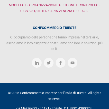
MODELLO DI ORGANIZZAZIONE, GESTIONE E CONTROLLO -
D.LGS. 231/01 TERZIARIA VENEZIA GIULIA SRL
CONFCOMMERCIO TRIESTE
Ci occupiamo delle persone che fanno impresa nel terziario,
ascoltiamo le loro esigenze e costruiamo con loro le soluzioni più
utili.
© 2026 Confcommercio Imprese per l’Italia di Trieste. All rights
reserved.
via Mazzini 22 - 34121 - Trieste | C.F. 80014390324 |